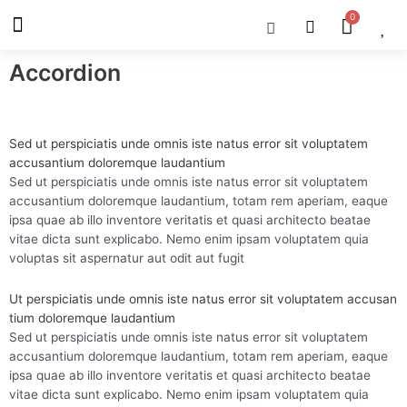
Skip
Menu
Cart
About Us
Shop OON
Shop OON Junior
Contact Us
to
content
Accordion
Sed ut perspiciatis unde omnis iste natus error sit voluptatem
accusantium doloremque laudantium
Sed ut perspiciatis unde omnis iste natus error sit voluptatem
accusantium doloremque laudantium, totam rem aperiam, eaque
ipsa quae ab illo inventore veritatis et quasi architecto beatae
vitae dicta sunt explicabo. Nemo enim ipsam voluptatem quia
voluptas sit aspernatur aut odit aut fugit
Ut perspiciatis unde omnis iste natus error sit voluptatem accusan
tium doloremque laudantium
Sed ut perspiciatis unde omnis iste natus error sit voluptatem
accusantium doloremque laudantium, totam rem aperiam, eaque
ipsa quae ab illo inventore veritatis et quasi architecto beatae
vitae dicta sunt explicabo. Nemo enim ipsam voluptatem quia